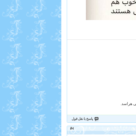
می هراسد.
پاسخ با نقل قول
#4