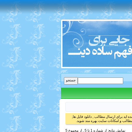
 اید برای ارسال مطالب , دانلود فایل ها,
الب و امکانات سایت بهره مند شوید.
نمایش نتایج: از شماره 1 تا 5 , از مجموع 5