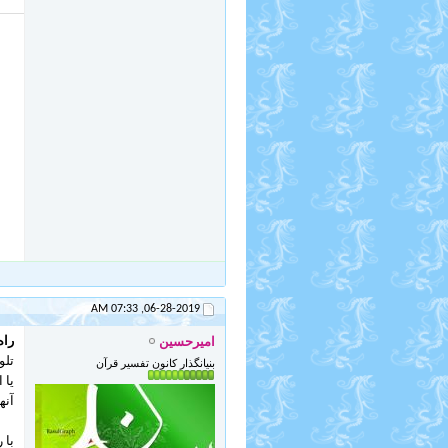
07:33 AM
06-28-2019,
راه
امیرحسین
تلو
بنیانگذار کانون تفسیر قرآن
یا 
آنه
با 