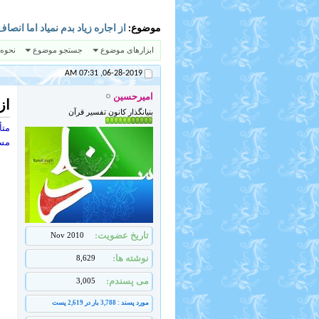
موضوع:
از اجاره زیاد بدم نمیاد اما ان
ابزارهای موضوع
جستجو موضوع
نحوه
07:31 AM
06-28-2019,
امیرحسین
از
بنیانگذار کانون تفسیر قرآن
متأ
مست
تاریخ عضویت
Nov 2010
نوشته ها
8,629
می پسندم
3,005
مورد پسند : 3,788 بار در 2,619 پست