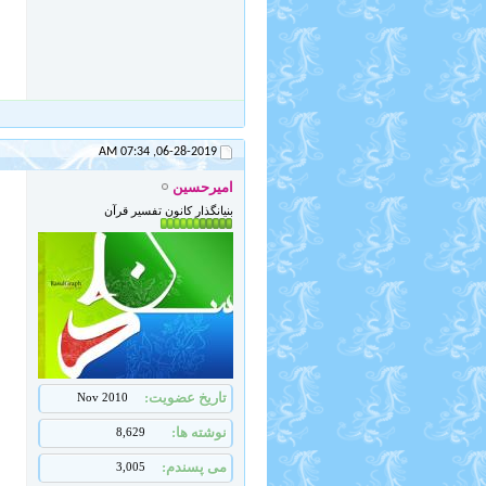
07:34 AM
06-28-2019,
امیرحسین
بنیانگذار کانون تفسیر قرآن
تاریخ عضویت
Nov 2010
نوشته ها
8,629
می پسندم
3,005