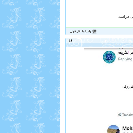
می هراسد.
پاسخ با نقل قول
#3