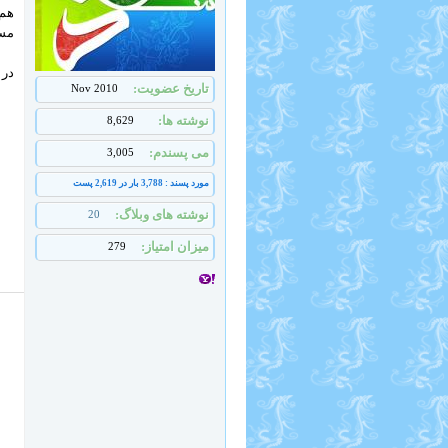
هم 
مست
در 
تاریخ عضویت
Nov 2010
نوشته ها
8,629
می پسندم
3,005
مورد پسند : 3,788 بار در 2,619 پست
نوشته های وبلاگ
20
میزان امتیاز
279