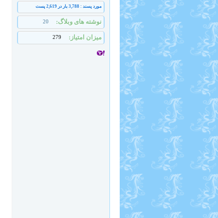
مورد پسند : 3,788 بار در 2,619 پست
نوشته های وبلاگ
20
میزان امتیاز
279