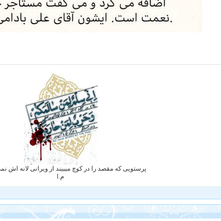
پرستویی که مقصد را در کوچ میبیند از ویرانی لانه اش ن
م.ا