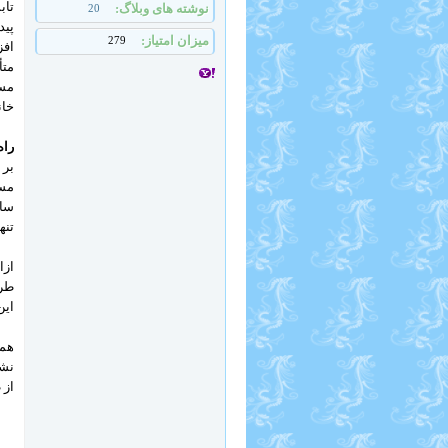
تاب
نوشته های وبلاگ
20
پید
میزان امتیاز
279
افز
متأ
مست
خان
راه
تنها می‌توان حدو
ازا
طرح
این
همچ
نشد
از 