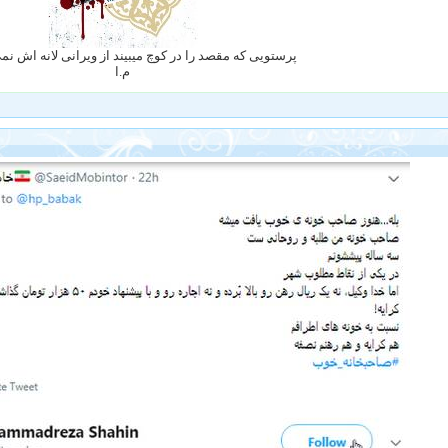
پرستویی که مقصد را در کوچ میبیند از ویرانی لانه اش ن
م.ا