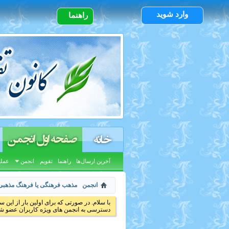
وارد شوید
راهنما
صفحه اول انجمن
خانه
آخرین ارسال‌ها
راهنما
تقویم
انجمن
عملی
انجمن
مذهب فرهنگی یا فرهنگ مذهبی
با سلام. در صورتی که برای اولین بار از این س
دسترسی به انجمن های ویژه کاربران عضو شد