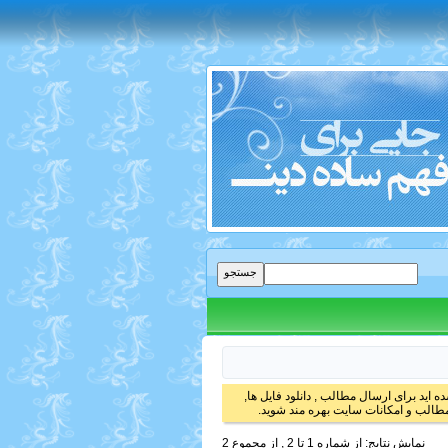
 اید برای ارسال مطالب , دانلود فایل ها,
الب و امکانات سایت بهره مند شوید.
نمایش نتایج: از شماره 1 تا 2 , از مجموع 2