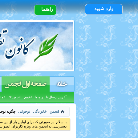
وارد شوید
راهنما
صفحه اول انجمن
خانه
آخرین ارسال‌ها
راهنما
تقویم
انجمن
عملی
انجمن
خانوادگی
نوجوانی
چگونه نوجو
با سلام. در صورتی که برای اولین بار از این س
دسترسی به انجمن های ویژه کاربران عضو شد