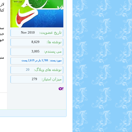
لاز
کتا
سعی
تاریخ عضویت
Nov 2010
خدا
خود
نوشته ها
8,629
می پسندم
3,005
منب
مورد پسند : 3,788 بار در 2,619 پست
نوشته های وبلاگ
20
میزان امتیاز
279