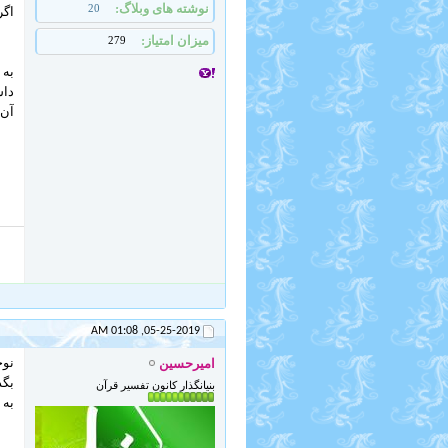
نوشته های وبلاگ
20
اگر
میزان امتیاز
279
به 
داش
آن 
01:08 AM
05-25-2019,
نوج
امیرحسین
بگذ
بنیانگذار کانون تفسیر قرآن
به 