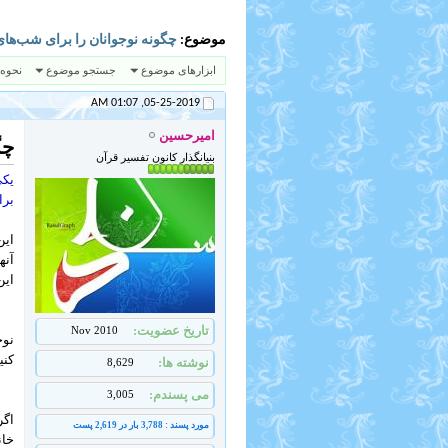
موضوع:
چگونه نوجوانان را برای شب‌های 
ابزارهای موضوع
جستجو موضوع
نحوه
01:07 AM
05-25-2019,
امیرحسین
چگ
بنیانگذار کانون تفسیر قرآن
یکی
برا
این
آنه
این
تاریخ عضویت
Nov 2010
نوج
کنی
نوشته ها
8,629
می پسندم
3,005
اگر
مورد پسند : 3,788 بار در 2,619 پست
خان