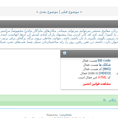
«
موضوع قبلی
|
موضوع بعدی
»
رتان
,
مفاتیح
,
منتشر
,
می‌توانید
,
می‌تواند
,
میماند،
,
مکان‌های
,
ماندگار
,
ماجرا
,
مخصوصاً
,
مراسم
,
,
یا
,
کنیم؟
,
کنید
,
کند
,
که
,
کار
,
کردن
,
پیدا
,
پیشنهاد
,
پارک
,
آماده
,
آمدیم
,
آن
,
آن‌ها
,
آنهاست
,
آینده
,
ه
,
بیرون
,
بگویید
,
بگیرید
,
با
,
باز
,
باشید
,
باشد،
,
بتوانید
,
بخاطر
,
بروید
,
برگه
,
برگه‌ای
,
برای
,
بزنید
,
ت
دیوار
,
دارد،
,
داشته
,
در
,
ذهن
,
رفتن
,
روز
,
را
,
راه
,
ساختمان‌تان
,
سبکِ
,
شما
,
شب‌های
,
شبِ
,
شبکه
BB code
هست
فعال
شکلک ها
هست
فعال
[IMG]
کد هست
فعال
د
[VIDEO]
code is
فعال
کد
HTML
غیر فعال
است
مشاهده قوانین انجمن
بایگانی
بالا
Theme by :
LampWeb