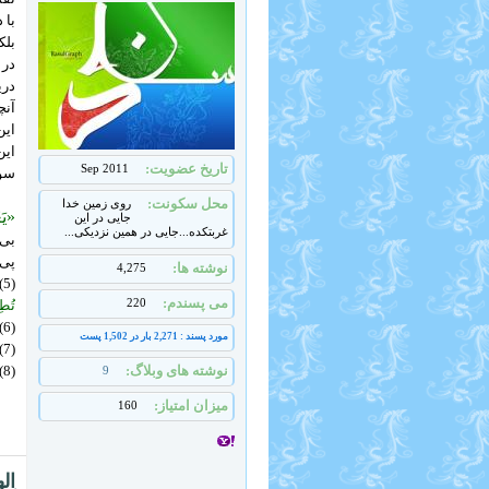
با 
بلک
دری
آنچ
این
این
تاریخ عضویت
Sep 2011
سوی
محل سکونت
روی زمین خدا
«یَع
جایی در این
غربتکده...جایی در همین نزدیکی...
بى‏
پی
نوشته ها
4,275
(5). کهف، 28،
می پسندم
220
تُطِع
(6). بقره، 29.
مورد پسند : 2,271 بار در 1,502 پست
(7). حج، 65.
نوشته های وبلاگ
(8). روم، 7.
9
میزان امتیاز
160
اِل