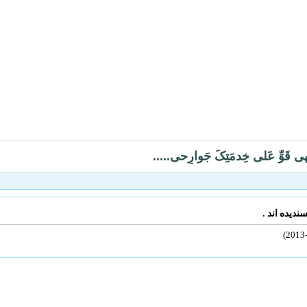
هی قَوِّ عَلی خِدمَتِکَ جَوارِحی.....