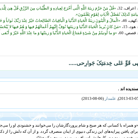
«قُلْ مَنْ حَرَّمَ زینَةَ اللَّهِ الَّتی‏ أَخْرَجَ لِعِبادِهِ وَ الطَّیِّباتِ مِنَ الرِّزْقِ قُلْ هِیَ لِلَّذ
ِیامَةِ کَذلِکَ نُفَصِّلُ الْآیاتِ لِقَوْمٍ یَعْلَمُونَ».
«الْمالُ وَ الْبَنُونَ زینَةُ الْحَیاةِ الدُّنْیا وَ الْباقِیاتُ الصَّالِحاتُ خَیْرٌ عِنْدَ رَبِّکَ ثَواباً وَ خَیْ
«مَنْ کانَ یُریدُ الْحَیاةَ الدُّنْیا وَ زینَتَها نُوَفِّ إِلَیْهِمْ أَعْمالَهُمْ فیها وَ هُمْ فیها لا یُبْخ
«وَ ما أُوتیتُمْ مِنْ شَیْ‏ءٍ فَمَتاعُ الْحَیاةِ الدُّنْیا وَ زینَتُها وَ ما عِنْدَ اللَّهِ خَیْرٌ وَ أَبْقى‏ 
هی قَوِّ عَلی خِدمَتِکَ جَوارِحی.....
علمدار
(06-08-2013)
و همراه با کسانى که هر صبح و شام پروردگارشان را مى‏‌خوانند و خشنودى او را مى‌‏جوی
براى یافتن پیرایه‏‌هاى این زندگى دنیوى از اینان منصرف گردد. و از آن که دلش را از ذکر 
 خود مى‌‏رود و در کارهایش اسراف مى‏‌ورزد، پیروى مکن».(5).