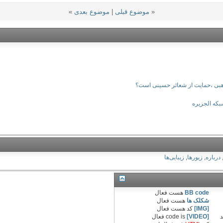
«
موضوع قبلی
|
موضوع بعدی
»
مذهبی ،حمایت از شعائر حسینی است؟
بکه الجزیره
درباره
,
زیورها
,
زیبایى‏‌ها
BB code
هست
فعال
شکلک ها
هست
فعال
[IMG]
کد هست
فعال
د
[VIDEO]
code is
فعال