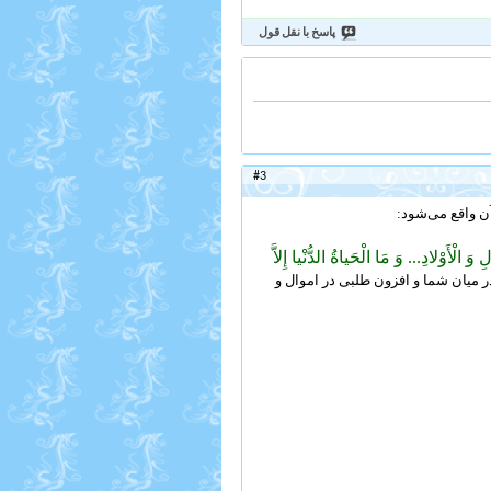
پاسخ با نقل قول
#3
ن واقع می‌شود:
وَ الْأَوْلادِ... وَ مَا الْحَیاةُ الدُّنْیا إِلاَّ
ر میان شما و افزون طلبی در اموال و