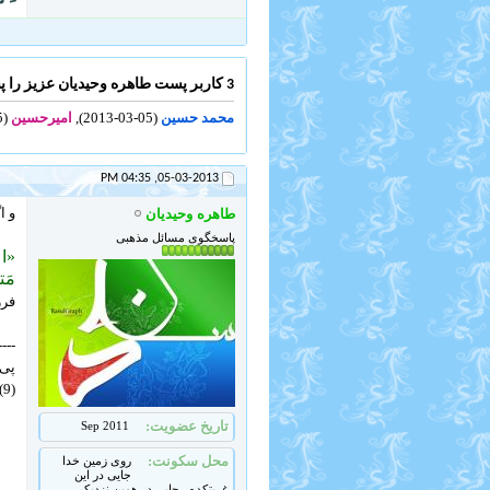
3 کاربر پست طاهره وحیدیان عزیز را پسندیده اند .
محمد حسین
(05-03-2013),
امیرحسین
(05-03-2013),
04:35 PM
05-03-2013,
و ا
طاهره وحیدیان
پاسخگوی مسائل مذهبی
«اعْ
مَت
فرز
----
پی
(9). حدید، 20.
تاریخ عضویت
Sep 2011
محل سکونت
روی زمین خدا
جایی در این
غربتکده...جایی در همین نزدیکی...