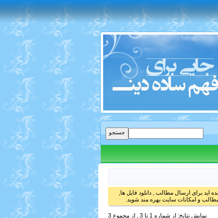
 اید برای ارسال مطالب , دانلود فایل ها,
الب و امکانات سایت بهره مند شوید.
نمایش نتایج: از شماره 1 تا 3 , از مجموع 3