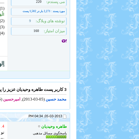
می پسندم
220
(1). اعراف، 32،
مورد پسند : 2,271 بار در 1,502 پست
الْق
(2).کهف، 46،
نوشته های وبلاگ
9
(3). هود، 15،
میزان امتیاز
160
(4). قصص، 60،
اِل
3 کاربر پست طاهره وحیدیان عزیز را پسندیده اند .
محمد حسین
(05-03-2013),
امیرحسین
(05-03-2013),
04:34 PM
05-03-2013,
4.
«
طاهره وحیدیان
تو 
پاسخگوی مسائل مذهبی
نفس