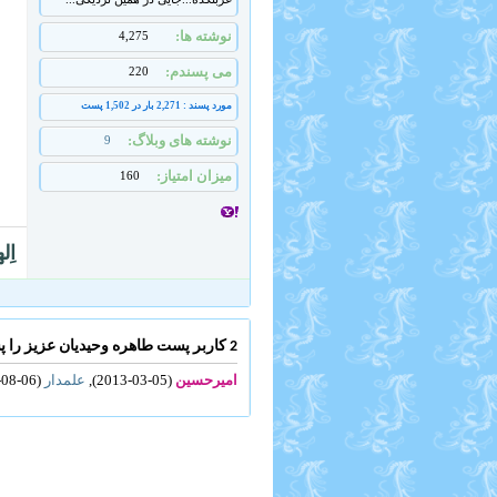
نوشته ها
4,275
می پسندم
220
مورد پسند : 2,271 بار در 1,502 پست
نوشته های وبلاگ
9
میزان امتیاز
160
اِل
2 کاربر پست طاهره وحیدیان عزیز را پسندیده اند .
امیرحسین
(05-03-2013),
علمدار
(06-08-2013)