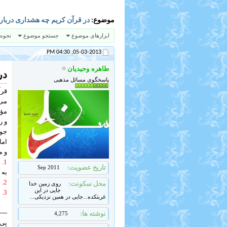
موضوع:
در قرآن کریم چه هشداری درباره 
ابزارهای موضوع
جستجو موضوع
نحوه
04:30 PM
05-03-2013,
طاهره وحیدیان
در
پاسخگوی مسائل مذهبی
قرآ
می‌
مؤم
و ر
جوی
اما
و م
1.
«
تاریخ عضویت
Sep 2011
به 
2.
«
محل سکونت
روی زمین خدا
جایی در این
3.
«
غربتکده...جایی در همین نزدیکی...
----
نوشته ها
4,275
پی