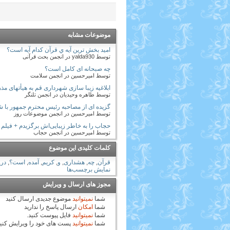
موضوعات مشابه
اميد بخش ترين آيه ي قرآن کدام آيه است؟
توسط yalda930 در انجمن بحث قرآنی
چه صبحانه ای کامل است؟
توسط امیرحسین در انجمن سلامت
ابلاغیه زیبا سازی شهرداری قم به هیأتهای 
توسط طاهره وحیدیان در انجمن تلنگر
گزیده ای از مصاحبه رئیس محترم جمهور با ش
توسط امیرحسین در انجمن موضوعات روز
حجاب را به خاطر زیبایی‌اش برگزیدم + فیلم
توسط امیرحسین در انجمن حجاب
کلمات کلیدی این موضوع
قرآن
,
چه
,
هشداری
,
و
,
کریم
,
آمده
,
است؟
,
در
,
نمایش برچسب‌ها
مجوز های ارسال و ویرایش
شما
نمیتوانید
موضوع جدیدی ارسال کنید
شما
امکان
ارسال پاسخ را ندارید
شما
نمیتوانید
فایل پیوست کنید.
شما
نمیتوانید
پست های خود را ویرایش کنی