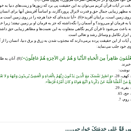
دقت در آیات قرآن کریم می‌توان به این حقیقت پی برد که زیورها و زینت‌های دنیا به خ
ه مظهر زیبایی جمال حق و قدرت لایزال پروردگارند، و اساساً آفرینش آنها برای انسا
در روى زمین است، برایتان آفرید»(6). «آیا ندیده‌‌‏اى که خدا هرچه را د
ا به فرمان او مى‌‏‌روند؟ و آسمان را نگه‌داشته که جز به فرمان او بر زمین نیفتد؛ زیرا خد
ه باعث می‌شود تا قرآن کریم نگاهی متفاوت به این نعمت‌ها و مظاهر زیبایی حق داشته
 ابزار تکامل و وسائل رشد و تعالی است.
 آیات از این حقیقت پرده برمی‌دارند که مجذوب شدن به زرق و برق دنیا، انسان را از آخر
 خود جلب می‌نماید:
ْلَمُونَ ظاهِراً مِنَ الْحَیاهِ الدُّنْیا وَ هُمْ عَنِ الآخِرَهِ هُمْ غافِلُونَ»؛
(8). آنان به 
‌خبرند.
 نوشت:
«وَ اصْبِرْ نَفْسَکَ مَعَ الَّذینَ یَدْعُونَ رَبَّهُمْ بِالْغَداةِ وَ الْعَشِیِّ یُریدُونَ وَجْهَهُ وَ لا تَعْدُ
ْ مَنْ أَغْفَلْنا قَلْبَهُ عَنْ ذِکْرِنا وَ اتَّبَعَ هَواهُ وَ کانَ أَمْرُهُ فُرُطاً».
هی قَوِّ عَلی خِدمَتِکَ جَوارِحی.....