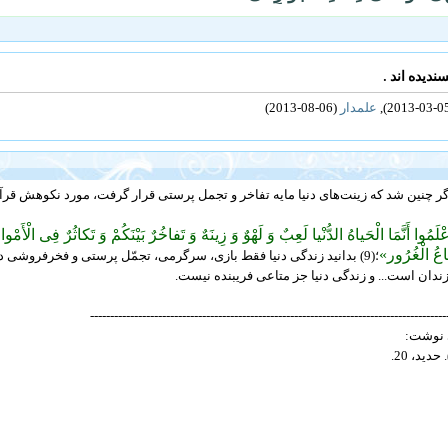
علمدار
(06-08-2013)
گر چنین شد که زینت‌های دنیا مایه تفاخر و تجمل پرستی قرار گرفت، مورد نکوهش قرآ
لَمُوا أَنَّمَا الْحَیاهُ الدُّنْیا لَعِبٌ وَ لَهْوٌ وَ زِینَهٌ وَ تَفاخُرٌ بَیْنَکُمْ وَ تَکاثُرٌ فِی الْأَمْوالِ 
اعُ الْغُرُور»
؛(9) بدانید زندگی دنیا فقط بازی، سرگرمی، تجمّل پرستی و فخرفروشی د
ندان است... و زندگى دنیا جز متاعى فریبنده نیست.
-----------------------------------------------------------------------------------------
 نوشت: