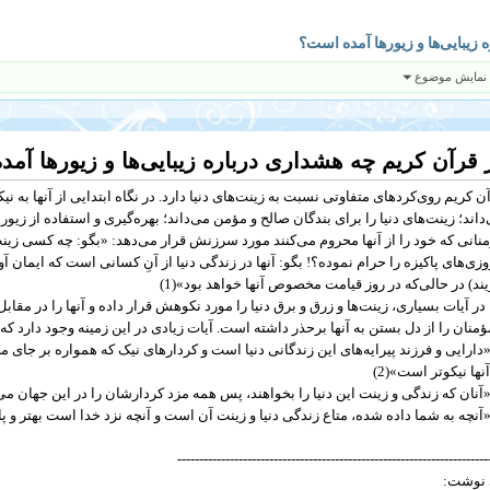
زیبایى‏‌ها و زیورها آمده است؟
 نمایش موضوع
 قرآن کریم چه هشداری درباره زیبایى‏‌ها و زیورها آم
ن کریم روی‌کردهای متفاوتی نسبت به زینت‌های دنیا دارد. در نگاه ابتدایی از آنها به نیک
داند؛ زینت‌های دنیا را برای بندگان صالح و مؤمن می‌داند؛ بهره‌گیری و استفاده از زیور
نانی که خود را از آنها محروم می‌کنند مورد سرزنش قرار می‌دهد: «بگو: چه کسى زینت‌
وزى‌‏هاى پاکیزه را حرام نموده؟! بگو: آنها در زندگى دنیا از آنِ کسانى است که ایمان آور
ند) در حالى‌که در روز قیامت مخصوص آنها خواهد بود»(1)
 در آیات بسیاری، زینت‌ها و زرق و برق دنیا را مورد نکوهش قرار داده و آنها را در م
ؤمنان را از دل بستن به آنها برحذر داشته است. آیات زیادی در این زمینه وجود دارد که 
دارایى و فرزند پیرایه‌‏‌هاى این زندگانى دنیا است و کردارهاى نیک که همواره بر جاى مى‌
آنها نیکوتر است»(2)
آنان که زندگى و زینت این دنیا را بخواهند، پس همه مزد کردارشان را در این جهان مى‌‏‌دهی
آنچه به شما داده شده، متاع زندگى دنیا و زینت آن است و آنچه نزد خدا است بهتر و پایدا
-----------------------------------------------------------------------
 نوشت: