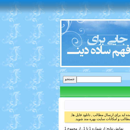
 اید برای ارسال مطالب , دانلود فایل ها,
الب و امکانات سایت بهره مند شوید.
نمایش نتایج: از شماره 1 تا 1 , از مجموع 1