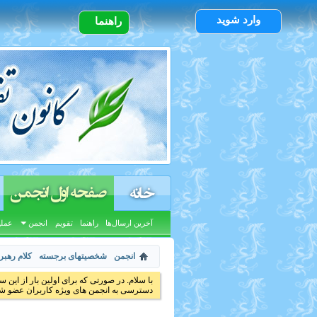
وارد شوید
راهنما
صفحه اول انجمن
خانه
آخرین ارسال‌ها
راهنما
تقویم
انجمن
عملی
انجمن
شخصیتهای برجسته
کلام رهبر
با سلام. در صورتی که برای اولین بار از این س
دسترسی به انجمن های ویژه کاربران عضو شد