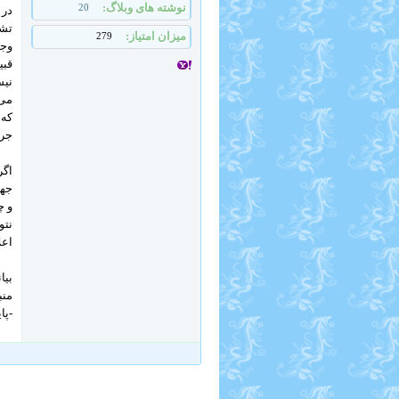
نوشته های وبلاگ
20
در 
تشک
میزان امتیاز
279
وجو
قبی
نیس
می‌
که 
جری
اگر
جهت
و چ
نتو
اعل
بیا
منب
-پا