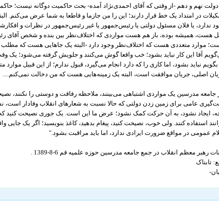
دولت نهم و دهم -از وقتی که آقای احمدی‌نژاد آمده- بحث حاکمیت دوگانه نیست؛ حاکم
یلات در امتداد یک خط قرار دارند؛ این را من جازما و قاطعا به شما عرض می‌کنم. ال
د ندارد، یا فلان مسئول دولتی یا رئیس‌جمهور یا غیر رئیس‌جمهور در نظرات و افکارشان
ل هست، همیشه بوده، باز هم هست مواردی که اختلاف‌نظر بین بنده و شخص آقای رئیس
ت؛ موارد متعددی هست که اختلاف‌نظر وجود دارد -البته یک جاهایی هست که مطلب
گویم آقا این کار نباید بشود؛ خب واقعا گوش می‌کنند و جلویش گرفته می‌شود؛ یک و
بگویم نباید بشود، اما کاری را که دارد انجام می‌گیرد، قبول ندارم؛ از این قبیل موارد 
ان اصلی، جریان موافقت است، البته یک زمینه‌هایی هست که من دخالت نمی‌کنم....
 جامعه مدرسین یک مواردی اشتباهی می‌بینند، ملاحظه رفاقت و دوستی را نکنند، نصیح
‌گیری عامی برای زمین زدن دولتی که حالا نسبت به شعارهای انقلاب وفادار است، ن
ه، ایجاد نشود، به آن حرکت کمک نشود؛ عرض ما این است. یک جوری نصیحت کنید که 
انند استفاده کنند. ولی خوب، نصیحت کنید، پیغام بدهید، کاغذ بنویسید؛ اگر یک جایی وا
ام عمومی در مواقع ضرورت ایرادی ندارد، اما باید مراقبت بشود."
نات رهبر معظم انقلاب در جمع جامعه مدرسین حوزه علمیه قم 6-8-1389 .
ع: تابناک
یان-