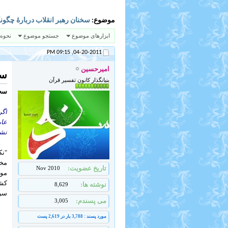
موضوع:
سخنان رهبر انقلاب دربارهٔ چگون
ابزارهای موضوع
جستجو موضوع
نحوه
09:15 PM
04-20-2011,
امیرحسین
سخ
بنیانگذار کانون تفسیر قرآن
سخن
اگر
عام
نشو
"نک
مخا
تاریخ عضویت
Nov 2010
موا
کشو
نوشته ها
8,629
سرم
می پسندم
3,005
مورد پسند : 3,788 بار در 2,619 پست