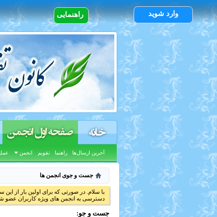
وارد شوید
راهنمایی
صفحه اول انجمن
خانه
آخرین ارسال‌ها
راهنما
تقویم
انجمن
عملی
جست و جوی انجمن ها
با سلام. در صورتی که برای اولین بار از این س
دسترسی به انجمن های ویژه کاربران عضو شد
جست و جو: