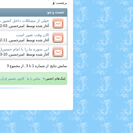
برچسب:
وَ
جست و جو
:
خیلی از مشکلات داخل کشور م
آغاز شده توسط
امیرحسین
, 03-12-2019 10:32 PM
الان وقت تغییر است
آغاز شده توسط
امیرحسین
, 11-02-2018 05:23 PM
این سوره ما را با امام حسین(
آغاز شده توسط
امیرحسین
, 10-03-2016 04:50 PM
نمایش نتایج: از شماره 1 تا 3 , از مجموع 3
لینک‌های انجمن >
تماس با ما
کانون تفسیر قرآن