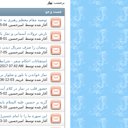
برچسب:
نماز
جست و جو
:
توصیه مقام معظم رهبری به خ
آغاز شده توسط
امیرحسین
, 04-15-2019 10:32 PM
بارش نزولات آسمانی و نماز با
تصاویر
آغاز شده توسط
امیرحسین
, 01-28-2018 07:52 PM
رمضان را صرف سریال دیدن نک
آغاز شده توسط
امیرحسین
, 05-27-2017 03:28 AM
استفتائات احکام سفر - شرا
آغاز شده توسط
-2017 07:42 AM
نماز خواندن با بلوز و شلوار ب
آغاز شده توسط
غریبه
, 03-12-2017 10:36 AM
حضور قلب در نماز در کلام آیت 
آغاز شده توسط
امیرحسین
, 02-15-2017 03:57 AM
گریه بر حسین علیه السلام بای
دهد
آغاز شده توسط
امیرحسین
, 10-05-2016 06:45 PM
این سوره ما را با امام حسین(
آغاز شده توسط
امیرحسین
, 10-03-2016 04:50 PM