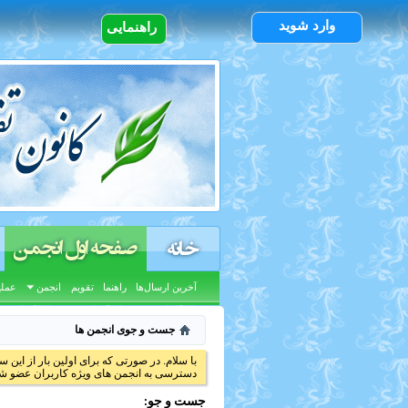
وارد شوید
راهنمایی
صفحه اول انجمن
خانه
آخرین ارسال‌ها
راهنما
تقویم
انجمن
عملی
جست و جوی انجمن ها
با سلام. در صورتی که برای اولین بار از این س
دسترسی به انجمن های ویژه کاربران عضو شد
جست و جو: