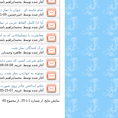
آغاز شده توسط
محمدابراهیم نامدا
امام خامنه ای : جوان با نماز 
ميكند، شادابى روحى پيدا ميكند
آغاز شده توسط
امیرحسین
, 09-11-2013 09:21 PM
آيا ادا کامل الفاظ عربى در ن
آغاز شده توسط
محمدابراهیم نامدا
معاشرت با مسلمانانى که به ا
پايبند نيستند
آغاز شده توسط
محمدابراهیم نامدا
ترک کنندگان نماز شب
آغاز شده توسط
طاهره وحیدیان
, 08-25-2013 01:24 PM
حکم شرعی کسی که نمی داند ن
آغاز شده توسط
غریبه
, 08-04-2013 03:46 AM
توصیه به خواندن نماز شب، زی
آغاز شده توسط
محمدابراهیم نامدا
حکم انداختن چادر روی صورت د
آغاز شده توسط
غریبه
, 07-15-2013 02:05 PM
نمایش نتایج: از شماره 1 تا 25 , از مجموع 60