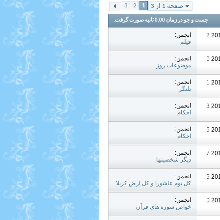
3
2
1
صفحه 1 از 3
جست و جو در زمان
0.00
ثانیه صورت گرفت.
انجمن:
10:32 PM
فیلم
انجمن:
08:00 PM
موضوعات روز
انجمن:
03:31 AM
تلنگر
انجمن:
07:43 AM
احکام
انجمن:
10:36 AM
احکام
انجمن:
03:57 AM
دیگر شخصیتها
انجمن:
06:45 PM
کل یوم عاشورا و کل ارض کربلا
انجمن:
04:50 PM
خواص سوره های قرآن