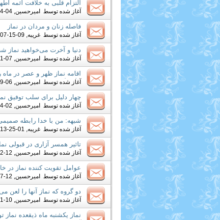
التزام قلبی به خلافت ائمه اط
آغاز شده توسط
امیرحسین
, 04-14-2016 12:31 AM
فاصله زنان و مردان در نماز
آغاز شده توسط
غریبه
, 09-15-2015 10:07 AM
دنیا و آخرت می‌خواهید نماز شب
آغاز شده توسط
امیرحسین
, 07-01-2014 03:21 AM
اقامه نماز ظهر و عصر در ماه 
خامنه‌ای
آغاز شده توسط
امیرحسین
, 06-29-2014 05:23 PM
چهار دلیل برای سلب توفیق نم
آغاز شده توسط
امیرحسین
, 02-24-2014 11:30 AM
شبهه: من با خدا رابطه صمیمی
آغاز شده توسط
غریبه
, 01-25-2014 11:13 PM
تاثیر همسر آزاری در قبولی نما
آغاز شده توسط
امیرحسین
, 12-22-2013 05:30 PM
عوامل تقویت کننده نماز در خان
آغاز شده توسط
امیرحسین
, 12-17-2013 02:22 AM
دو گروه که نماز آنها را لعن می
آغاز شده توسط
امیرحسین
, 10-11-2013 05:57 AM
نماز یکشنبه ماه ذیقعده نماز ت