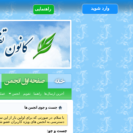
وارد شوید
راهنمایی
صفحه اول انجمن
خانه
آخرین ارسال‌ها
راهنما
تقویم
انجمن
عملی
جست و جوی انجمن ها
با سلام. در صورتی که برای اولین بار از این س
دسترسی به انجمن های ویژه کاربران عضو شد
جست و جو: