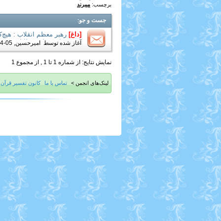
برچسب:
میبرند
جست و جو
:
[داغ]
رهبر معظم انقلاب : هیچ‌
بترسد؛ این خیلی خطا است
آغاز شده توسط
امیرحسین
, 05-14-2019 09:32 PM
نمایش نتایج: از شماره 1 تا 1 , از مجموع 1
لینک‌های انجمن >
تماس با ما
کانون تفسیر قرآن