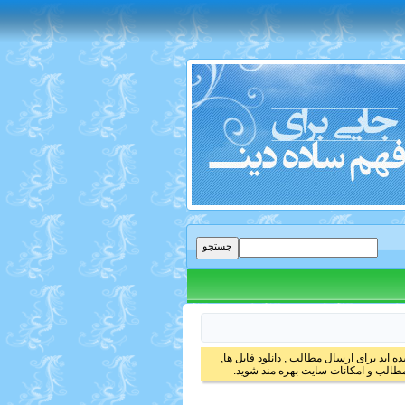
 اید برای ارسال مطالب , دانلود فایل ها,
الب و امکانات سایت بهره مند شوید.