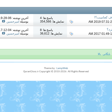
نصاف کجاست؟!
پاسخ ها: 4
آخرين نوشته: 06-28-2019
نمایش ها: 354,566
بوسیله
امیرحسین
رد؟
پاسخ ها: 8
آخرين نوشته: 04-12-2017
نمایش ها: 36,612
بوسیله
امیرحسین
بایگانی
بالا
Theme by :
LampWeb
QuranGloss.ir Copyright © 2010-
2026
. All Rights Reserved