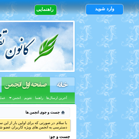
وارد شوید
راهنمایی
صفحه اول انجمن
خانه
آخرین ارسال‌ها
راهنما
تقویم
انجمن
عملی
جست و جوی انجمن ها
با سلام. در صورتی که برای اولین بار از این س
دسترسی به انجمن های ویژه کاربران عضو شد
جست و جو: