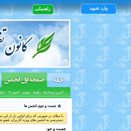
وارد شوید
راهنمایی
صفحه اول انجمن
خانه
آخرین ارسال‌ها
راهنما
تقویم
انجمن
عملی
جست و جوی انجمن ها
با سلام. در صورتی که برای اولین بار از این س
دسترسی به انجمن های ویژه کاربران عضو شد
جست و جو: