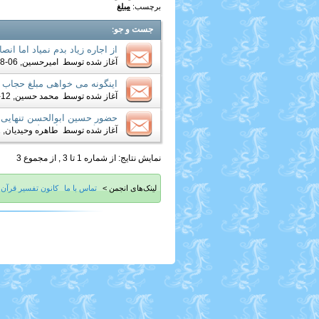
برچسب:
مبلغ
جست و جو
:
از اجاره زیاد بدم نمیاد اما ا
آغاز شده توسط
امیرحسین
, 06-28-2019 07:31 AM
اینگونه می خواهی مبلغ حجاب 
آغاز شده توسط
محمد حسین
, 12-23-2014 04:52 PM
حضور حسین ابوالحسن تنهایی ع
در شبکه ۴ سیما و تبلیغ تصوف
آغاز شده توسط
طاهره وحیدیان
, 01-20-2012 08:16 AM
نمایش نتایج: از شماره 1 تا 3 , از مجموع 3
لینک‌های انجمن >
تماس با ما
کانون تفسیر قرآن