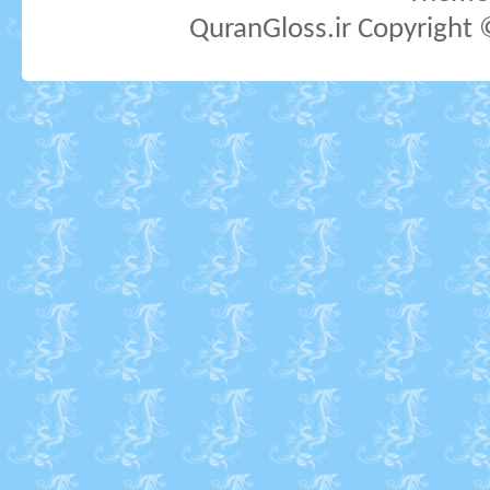
QuranGloss.ir Copyright