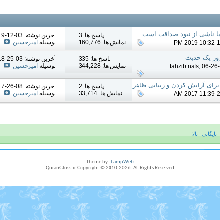
ا ناشی از نبود صداقت است
پاسخ ها: 3
آخرين نوشته: 03-12-2019
نمایش ها: 160,776
بوسیله
امیرحسین
وز یک حدیث
پاسخ ها: 335
آخرين نوشته: 03-25-2018
نمایش ها: 344,228
بوسیله
امیرحسین
tahzib.nafs
, 06-26
برای آرایش کردن و زیبایی ظاهر
پاسخ ها: 2
آخرين نوشته: 08-26-2017
نمایش ها: 33,714
بوسیله
امیرحسین
بایگانی
بالا
Theme by :
LampWeb
QuranGloss.ir Copyright © 2010-
2026
. All Rights Reserved