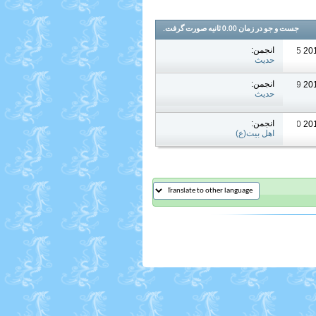
جست و جو در زمان
0.00
ثانیه صورت گرفت.
انجمن:
10:35 PM
حدیث
انجمن:
11:39 AM
حدیث
انجمن:
11:40 AM
اهل بیت(ع)