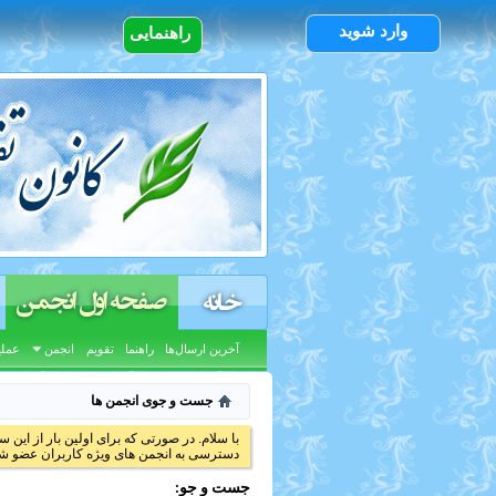
وارد شوید
راهنمایی
صفحه اول انجمن
خانه
آخرین ارسال‌ها
راهنما
تقویم
انجمن
عملی
جست و جوی انجمن ها
با سلام. در صورتی که برای اولین بار از این س
دسترسی به انجمن های ویژه کاربران عضو شد
جست و جو: