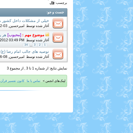
برچسب:
قال
جست و جو
:
خیلی از مشکلات داخل کشور م
آغاز شده توسط
امیرحسین
, 03-12-2019 10:32 PM
موضوع مهم :
[محبوب]
هر ر
آغاز شده توسط
-2012 03:49 PM
...
34
3
2
1
توصیه های جالب امام رضا (ع) 
آغاز شده توسط
امیرحسین
, 08-26-2017 11:39 AM
نمایش نتایج: از شماره 1 تا 3 , از مجموع 3
لینک‌های انجمن >
تماس با ما
کانون تفسیر قرآن