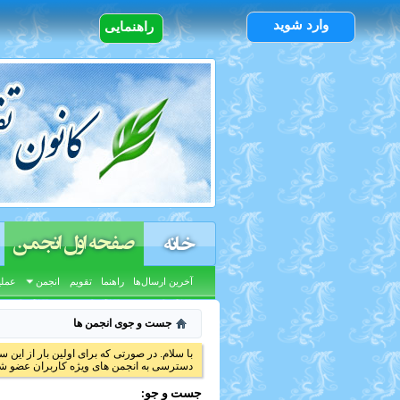
وارد شوید
راهنمایی
صفحه اول انجمن
خانه
آخرین ارسال‌ها
راهنما
تقویم
انجمن
عملی
جست و جوی انجمن ها
با سلام. در صورتی که برای اولین بار از این س
دسترسی به انجمن های ویژه کاربران عضو شد
جست و جو: