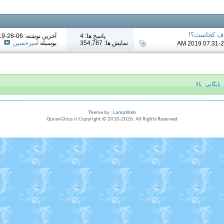
نصاف کجاست؟!
پاسخ ها: 4
آخرين نوشته: 06-28-2019
نمایش ها: 354,787
بوسیله
امیرحسین
بایگانی
بالا
Theme by :
LampWeb
QuranGloss.ir Copyright © 2010-
2026
. All Rights Reserved