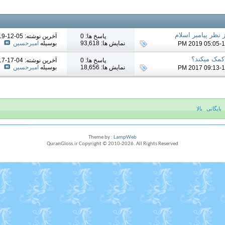
 نظر پیامبر اسلام
پاسخ ها: 0
آخرين نوشته: 05-12-2019
نمایش ها: 93,618
بوسیله
امیرحسین
کمک میکند؟
پاسخ ها: 0
آخرين نوشته: 04-17-2017
نمایش ها: 18,656
بوسیله
امیرحسین
بایگانی
بالا
Theme by :
LampWeb
QuranGloss.ir Copyright © 2010-
2026
. All Rights Reserved