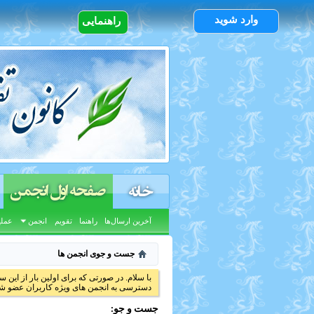
وارد شوید
راهنمایی
صفحه اول انجمن
خانه
آخرین ارسال‌ها
راهنما
تقویم
انجمن
عملی
جست و جوی انجمن ها
با سلام. در صورتی که برای اولین بار از این س
دسترسی به انجمن های ویژه کاربران عضو شد
جست و جو: