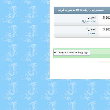
جست و جو در زمان
0.00
ثانیه صورت گرفت.
انجمن:
05:05 PM
اهل بیت(ع)
انجمن:
09:13 PM
صوتی