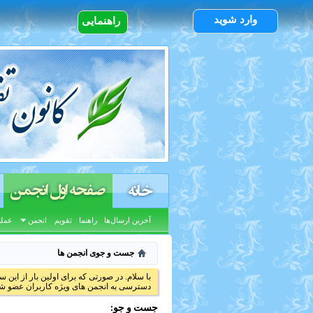
وارد شوید
راهنمایی
صفحه اول انجمن
خانه
آخرین ارسال‌ها
راهنما
تقویم
انجمن
عملی
جست و جوی انجمن ها
با سلام. در صورتی که برای اولین بار از این س
دسترسی به انجمن های ویژه کاربران عضو شد
جست و جو: