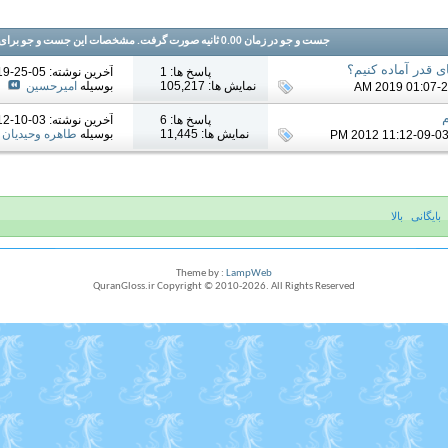
جست و جو در زمان
0.00
ثانیه صورت گرفت. مشخصات این جست و جو برای اولین بار , 3 دقیقه قبل در دیتا ب
ی قدر آماده کنیم؟
پاسخ ها: 1
آخرين نوشته: 05-25-2019
نمایش ها: 105,217
بوسیله
امیرحسین
پاسخ ها: 6
آخرين نوشته: 03-10-2012
نمایش ها: 11,445
بوسیله
طاهره وحیدیان
بایگانی
بالا
Theme by :
LampWeb
QuranGloss.ir Copyright © 2010-
2026
. All Rights Reserved