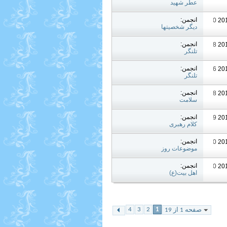
عطر شهید
انجمن:
04:20 PM
دیگر شخصیتها
انجمن:
11:08 AM
تلنگر
انجمن:
10:56 AM
تلنگر
انجمن:
09:58 AM
سلامت
انجمن:
06:59 AM
کلام رهبری
انجمن:
04:30 AM
موضوعات روز
انجمن:
11:40 AM
اهل بیت(ع)
4
3
2
1
صفحه 1 از 19