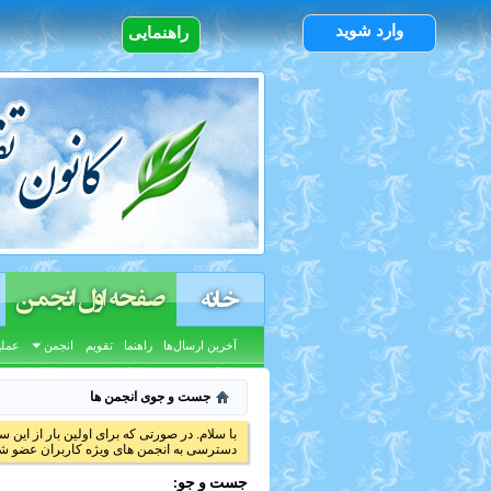
وارد شوید
راهنمایی
صفحه اول انجمن
خانه
آخرین ارسال‌ها
راهنما
تقویم
انجمن
عملی
جست و جوی انجمن ها
با سلام. در صورتی که برای اولین بار از این س
دسترسی به انجمن های ویژه کاربران عضو شد
جست و جو: