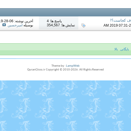
نصاف کجاست؟!
پاسخ ها: 4
آخرين نوشته: 06-28-2019
نمایش ها: 354,567
بوسیله
امیرحسین
بایگانی
بالا
Theme by :
LampWeb
QuranGloss.ir Copyright © 2010-
2026
. All Rights Reserved