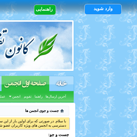
وارد شوید
راهنمایی
صفحه اول انجمن
خانه
آخرین ارسال‌ها
راهنما
تقویم
انجمن
عملی
جست و جوی انجمن ها
با سلام. در صورتی که برای اولین بار از این س
دسترسی به انجمن های ویژه کاربران عضو شد
جست و جو: