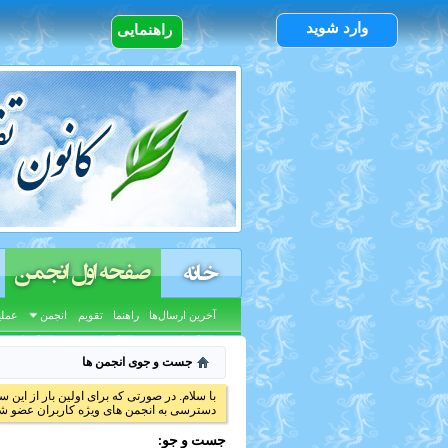
وارد شوید
راهنمایی
صفحه اول انجمن
خانه
آخرین ارسال‌ها
راهنما
تقویم
انجمن
عملی
جست و جوی انجمن ها
با سلام. در صورتی که برای اولین بار از این س
دسترسی به انجمن های ویژه کاربران عضو شد
جست و جو: