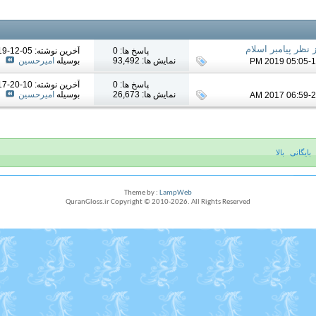
 نظر پیامبر اسلام
پاسخ ها: 0
آخرين نوشته: 05-12-2019
نمایش ها: 93,492
بوسیله
امیرحسین
پاسخ ها: 0
آخرين نوشته: 10-20-2017
نمایش ها: 26,673
بوسیله
امیرحسین
بایگانی
بالا
Theme by :
LampWeb
QuranGloss.ir Copyright © 2010-
2026
. All Rights Reserved