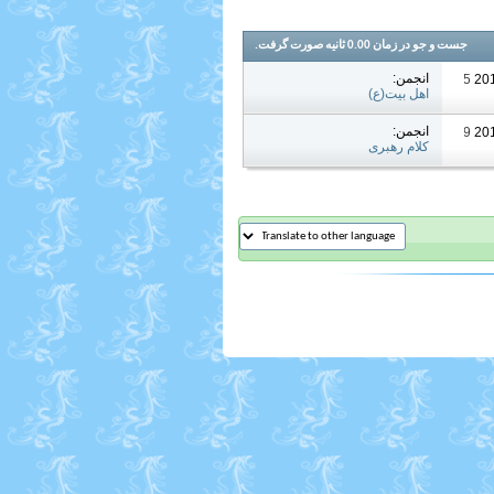
جست و جو در زمان
0.00
ثانیه صورت گرفت.
انجمن:
05:05 PM
اهل بیت(ع)
انجمن:
06:59 AM
کلام رهبری