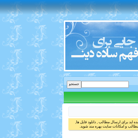
 اید برای ارسال مطالب , دانلود فایل ها,
الب و امکانات سایت بهره مند شوید.