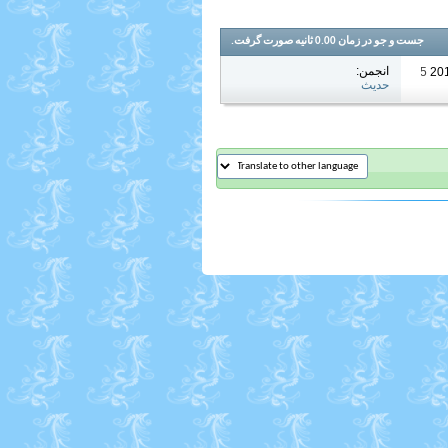
جست و جو در زمان
0.00
ثانیه صورت گرفت.
انجمن:
10:35 PM
حدیث