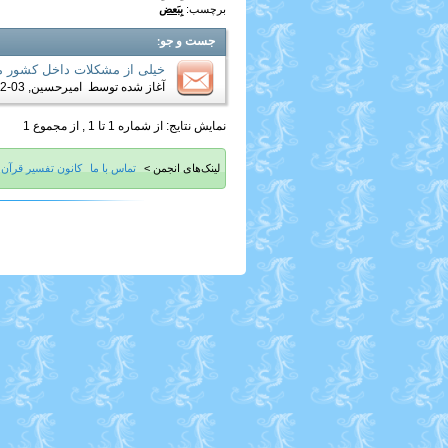
برچسب:
بِبَعض
جست و جو
:
خیلی از مشکلات داخل کشور م
آغاز شده توسط
امیرحسین
, 03-12-2019 10:32 PM
نمایش نتایج: از شماره 1 تا 1 , از مجموع 1
لینک‌های انجمن >
تماس با ما
کانون تفسیر قرآن