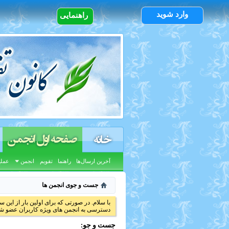
وارد شوید
راهنمایی
صفحه اول انجمن
خانه
آخرین ارسال‌ها
راهنما
تقویم
انجمن
عملی
جست و جوی انجمن ها
با سلام. در صورتی که برای اولین بار از این س
دسترسی به انجمن های ویژه کاربران عضو شد
جست و جو: