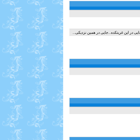
یی در این غربتکده...جایی در همین نزدیکی...