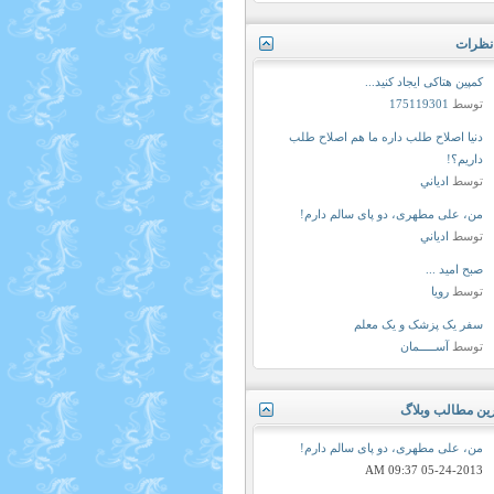
نظرات
کمپین هتاکی ایجاد کنید...
توسط
175119301
دنیا اصلاح طلب داره ما هم اصلاح طلب
داریم؟!
توسط
ادياني
من، علی مطهری، دو پای سالم دارم!
توسط
ادياني
صبح امید ...
توسط
رویا
سفر یک پزشک و یک معلم
توسط
آســـــمان
رین مطالب وبلاگ
من، علی مطهری، دو پای سالم دارم!
09:37 AM
05-24-2013