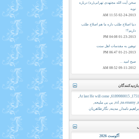
سخن آیت الله مجتهدی تهرانی(ره) درباره
توبه
11:55 AM
02-24-2013
دنیا اصلاح طلب داره ما هم اصلاح طلب
داریم؟!
04:08 PM
01-23-2013
توهین به مقدسات اهل سنت
06:47 PM
01-21-2013
صبح امید ...
08:52 AM
09-11-2012
ازدیدکنندگان
,
At last He will come
,
6189980015
,
1751
,
na.emamy
,
ssl
,
بی بی ملیحه
,
راهیم نامدار
,
مدینه
,
نگارطاهریان
ی
آگوست 2026