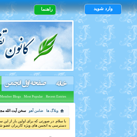
وارد شوید
راهنما
صفحه اول انجمن
خانه
Member Blogs
Most Popular
Recent Entries
وبلاگ ها
ضامن آهو
سخن آیت الله مجته
با سلام. در صورتی که برای اولین بار از این س
دسترسی به انجمن های ویژه کاربران عضو شد