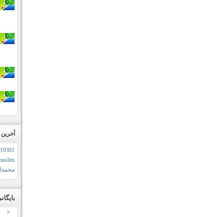
آخرین ب
19301
muslim
محمداب
بایگان
<