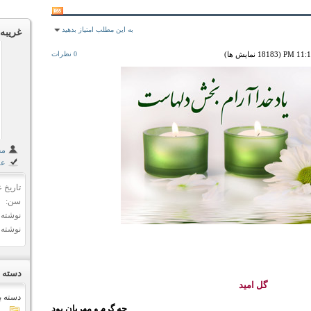
به این مطلب امتیاز بدهید
غریبه
0 نظرات
مشا
علا
تاریخ 
سن
نوشته 
نوشته 
دسته ب
گل اميد
دسته ب
چه گرم و مهربان بود