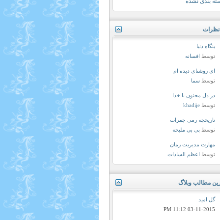
ته بندی نشده
نظرات
بنگاه دنیا
توسط
افسانه
ای روشنای دیده ام
توسط
سما
در دل مجنون با خدا
توسط
khadije
تاریخچه رمی جمرات
توسط
بی بی ملیحه
مهارت مدیریت زمان
توسط
اعظم السادات
رین مطالب وبلاگ
گل اميد
11:12 PM
03-11-2015