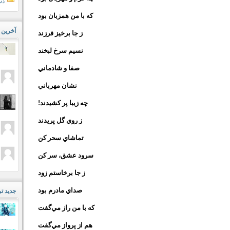
دس
كه با من همزبان بود
آخرین 
ز جا برخيز فرزند
نسيم سرخ لبخند
صفا و شادماني
نشان مهرباني
چه زيبا پر كشيدند!
ز روي گل پريدند
تماشاي سحر كن
سرود عشق، سر كن
ز جا برخاستم زود
صداي مادرم بود
جدید ت
كه با من راز مي‌گفت
هم از پرواز مي‌گفت