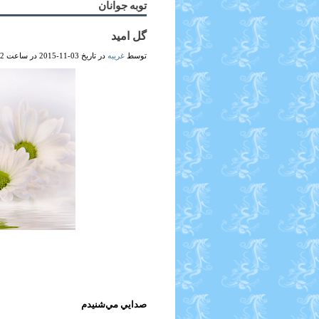
توبه جوانان
گل اميد
توسط
غریبه
در تاریخ 03-11-2015 در ساعت 11:12 PM (18183 نمایش ها)
صدايي مي‌شنيدم