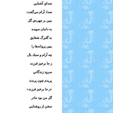
صداي آشنايي
صدا، آرام مي‌گفت:
ببين بر چهره‌ي گل
به دامان سپيده
به گلبرگ شقايق
ببين پروانه‌ها را
چه آرام و سبك بال
ز جا برخيز فرزند
سرود زندگاني
پريدم چون پرنده
«ز جا برخيز فرزند»
گل من بود مادر
سخن از روشنايي