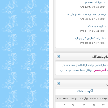
ای روشنای دیده ام
12:07 AM
10-08-2014
رمضان است و همه جا عشق باريده
08:47 AM
07-24-2014
قطره های اشک
11:14 PM
06-28-2014
دعا برای گشایش کار جوانان
10:41 PM
02-07-2014
ازدیدکنندگان
,
rahimi
,
mahya2020
,
khadije
,
jamal
,
bar
,
امیرحسین
,
بهناز
,
سما
,
محمد مهدی ایزد
ی
آگوست 2026
دوشنبه
سه شنبه
چهارشنبه
پنج شنبه
جمعه
شنبه
1
31
30
29
28
27