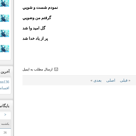
نمودم شست و شويي
گرفتم من وضويي
گل اميد وا شد
پر از ياد خدا شد
ارسال مطلب به ایمیل
آخرین ب
«
قبلی
اصلى
بعدی
»
ann136
افسانه
بایگان
<
یکشنبه
26