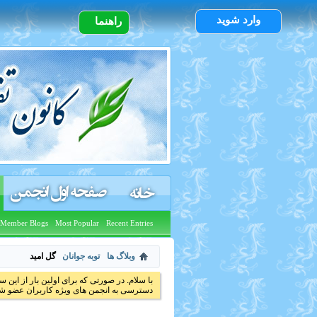
وارد شوید
راهنما
صفحه اول انجمن
خانه
Member Blogs
Most Popular
Recent Entries
وبلاگ ها
توبه جوانان
گل اميد
با سلام. در صورتی که برای اولین بار از این س
دسترسی به انجمن های ویژه کاربران عضو شد