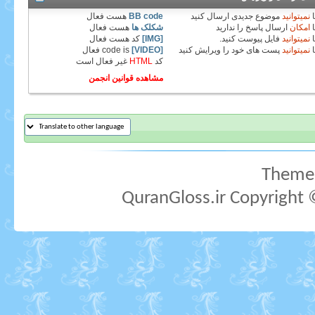
نمیتوانید
موضوع جدیدی ارسال کنید
BB code
هست
فعال
امکان
ارسال پاسخ را ندارید
شکلک ها
هست
فعال
نمیتوانید
فایل پیوست کنید.
[IMG]
کد هست
فعال
نمیتوانید
پست های خود را ویرایش کنید
[VIDEO]
code is
فعال
کد
HTML
غیر فعال
است
مشاهده قوانین انجمن
Theme 
QuranGloss.ir Copyright