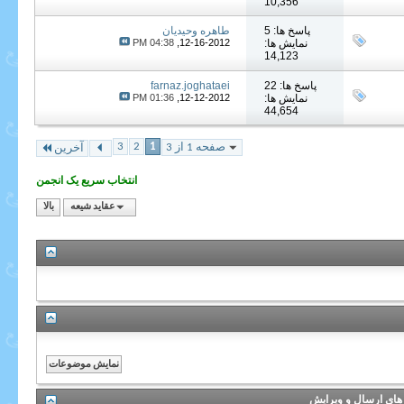
10,356
پاسخ ها: 5
طاهره وحیدیان
نمایش ها:
12-16-2012,
04:38 PM
14,123
پاسخ ها: 22
farnaz.joghataei
نمایش ها:
12-12-2012,
01:36 PM
44,654
3
2
1
صفحه 1 از 3
آخرین
انتخاب سریع یک انجمن
عقاید شیعه
بالا
های ارسال و ویرایش