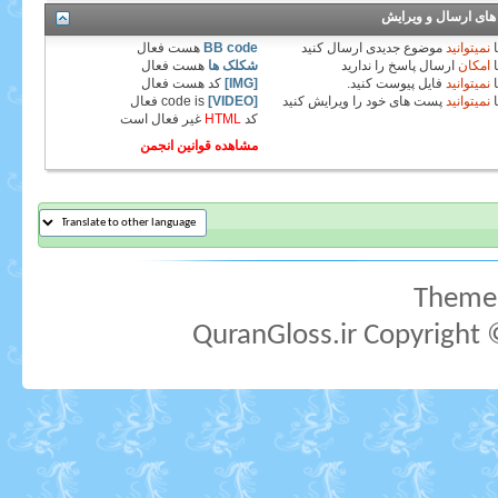
های ارسال و ویرایش
نمیتوانید
موضوع جدیدی ارسال کنید
BB code
هست
فعال
امکان
ارسال پاسخ را ندارید
شکلک ها
هست
فعال
نمیتوانید
فایل پیوست کنید.
[IMG]
کد هست
فعال
نمیتوانید
پست های خود را ویرایش کنید
[VIDEO]
code is
فعال
کد
HTML
غیر فعال
است
مشاهده قوانین انجمن
Theme 
QuranGloss.ir Copyright