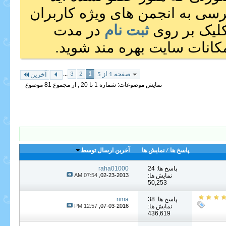
رسی به انجمن های ویژه کاربران
 کلیک بر روی
ثبت نام
در مدت
انات سایت بهره مند شوید.
...
3
2
1
صفحه 1 از 5
آخرین
نمایش موضوعات: شماره 1 تا 20 , از مجموع ‍81 موضوع
پاسخ ها
/
نمایش ها
آخرین ارسال توسط
پاسخ ها: 24
raha01000
نمایش ها:
02-23-2013,
07:54 AM
50,253
پاسخ ها: 38
rima
نمایش ها:
07-03-2016,
12:57 PM
436,619