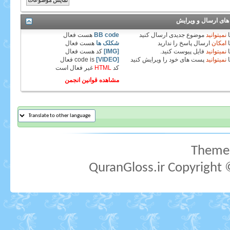
های ارسال و ویرایش
نمیتوانید
موضوع جدیدی ارسال کنید
BB code
هست
فعال
امکان
ارسال پاسخ را ندارید
شکلک ها
هست
فعال
نمیتوانید
فایل پیوست کنید.
[IMG]
کد هست
فعال
نمیتوانید
پست های خود را ویرایش کنید
[VIDEO]
code is
فعال
کد
HTML
غیر فعال
است
مشاهده قوانین انجمن
Theme 
QuranGloss.ir Copyright