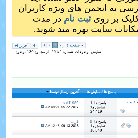
رسی به انجمن های ویژه کاربران
 کلیک بر روی
ثبت نام
در مدت
انات سایت بهره مند شوید.
...
3
2
1
صفحه 1 از 7
آخرین
نمایش موضوعات: شماره 1 تا 20 , از مجموع ‍130 موضوع
پاسخ ها
/
نمایش ها
آخرین ارسال توسط
د ثابت
پاسخ ها: 1
said1989
نمایش ها:
05-22-2017,
09:21 AM
24,419
پاسخ ها: 5
غریبه
نمایش ها:
09-13-2015,
12:48 AM
16,648