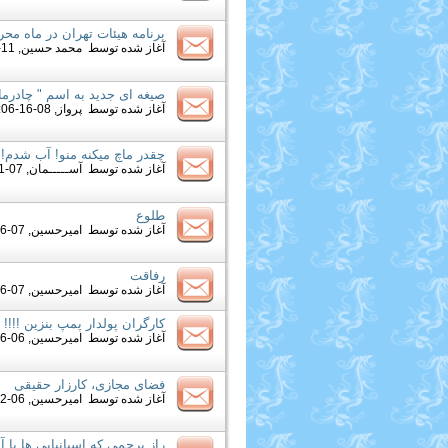
برنامه هیئات تهران در ماه محر
آغاز شده توسط
محمد حسین
, 11-10-2012 07:40 PM
صیغه ای جدید به اسم " چادرمان
آغاز شده توسط
پرواز
, 08-16-2012 03:06 PM
چقدر ماچ ميكنه منو! آب شدم!
آغاز شده توسط
آســـــمان
, 07-31-2012 11:50 AM
طلوع
آغاز شده توسط
امیرحسین
, 07-26-2012 08:32 PM
رفاقت
آغاز شده توسط
امیرحسین
, 07-26-2012 08:22 PM
كارگران پولدار پمپ بنزین !!!!
آغاز شده توسط
امیرحسین
, 06-16-2012 01:37 PM
فضای مجازی، کارزار حقیقی
آغاز شده توسط
امیرحسین
, 06-12-2012 09:48 AM
راز پرچمی که اسپانیایی ها با 