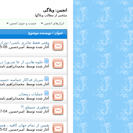
انجمن:
وبلاگی
منتخبی از مطالب وبلاگها.
ابزارهای انجمن
جست و جوی انجمن
عنوان
/
نویسنده موضوع
وقتی فقط چادری باشی/ دوران 
آغاز شده توسط
امیرحسین
, 06-15-2015 11:59 AM
جلوه هايـی از عا شــورا در 
آغاز شده توسط
محمدابراهیم نامدا
سرباز فداكار حماسه حسين
آغاز شده توسط
محمدابراهیم نامدا
عملیات رمضان
آغاز شده توسط
محمدابراهیم نامدا
چطوری سیبیلو ؟!
آغاز شده توسط
امیرحسین
, 04-07-2013 06:10 PM
همین از تمام جهان کافیه ، هم
آغاز شده توسط
امیرحسین
, 02-25-2013 10:40 PM