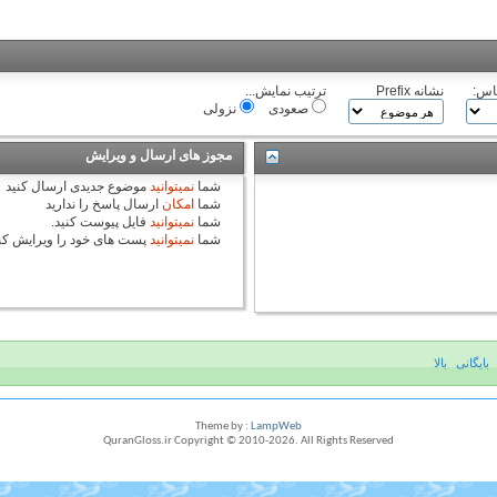
اس:
نشانه Prefix
ترتیب نمایش...
صعودی
نزولی
مجوز های ارسال و ویرایش
شما
نمیتوانید
موضوع جدیدی ارسال کنید
شما
امکان
ارسال پاسخ را ندارید
شما
نمیتوانید
فایل پیوست کنید.
شما
نمیتوانید
پست های خود را ویرایش کن
بایگانی
بالا
Theme by :
LampWeb
QuranGloss.ir Copyright © 2010-
2026
. All Rights Reserved