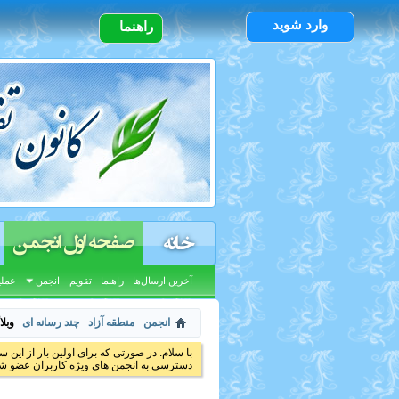
وارد شوید
راهنما
صفحه اول انجمن
خانه
آخرین ارسال‌ها
راهنما
تقویم
انجمن
عملی
انجمن
منطقه آزاد
چند رسانه ای
وبل
با سلام. در صورتی که برای اولین بار از این س
دسترسی به انجمن های ویژه کاربران عضو شد