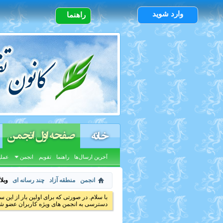
وارد شوید
راهنما
صفحه اول انجمن
خانه
آخرین ارسال‌ها
راهنما
تقویم
انجمن
عملی
انجمن
منطقه آزاد
چند رسانه ای
وبل
با سلام. در صورتی که برای اولین بار از این س
دسترسی به انجمن های ویژه کاربران عضو شد