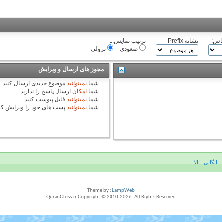
اس:
نشانه Prefix
ترتیب نمایش...
صعودی
نزولی
مجوز های ارسال و ویرایش
شما
نمیتوانید
موضوع جدیدی ارسال کنید
شما
امکان
ارسال پاسخ را ندارید
شما
نمیتوانید
فایل پیوست کنید.
شما
نمیتوانید
پست های خود را ویرایش کن
بایگانی
بالا
Theme by :
LampWeb
QuranGloss.ir Copyright © 2010-
2026
. All Rights Reserved