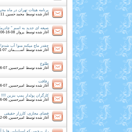
برنامه هیئات تهران در ماه محر
آغاز شده توسط
محمد حسین
, 11-10-2012 07:40 PM
صیغه ای جدید به اسم " چادرمان
آغاز شده توسط
پرواز
, 08-16-2012 03:06 PM
چقدر ماچ ميكنه منو! آب شدم!
آغاز شده توسط
آســـــمان
, 07-31-2012 11:50 AM
طلوع
آغاز شده توسط
امیرحسین
, 07-26-2012 08:32 PM
رفاقت
آغاز شده توسط
امیرحسین
, 07-26-2012 08:22 PM
كارگران پولدار پمپ بنزین !!!!
آغاز شده توسط
امیرحسین
, 06-16-2012 01:37 PM
فضای مجازی، کارزار حقیقی
آغاز شده توسط
امیرحسین
, 06-12-2012 09:48 AM
راز پرچمی که اسپانیایی ها با 