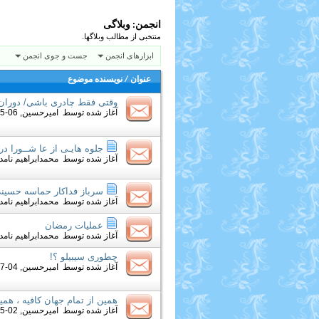
انجمن:
وبلاگی
منتخبی از مطالب وبلاگها.
ابزارهای انجمن
جست و جوی انجمن
عنوان
/
نویسنده موضوع
وقتی فقط چادری باشی/ دوران 
آغاز شده توسط
امیرحسین
, 06-15-2015 11:59 AM
جلوه هايـی از عا شــورا در 
آغاز شده توسط
محمدابراهیم نامدا
سرباز فداكار حماسه حسين
آغاز شده توسط
محمدابراهیم نامدا
عملیات رمضان
آغاز شده توسط
محمدابراهیم نامدا
چطوری سیبیلو ؟!
آغاز شده توسط
امیرحسین
, 04-07-2013 06:10 PM
همین از تمام جهان کافیه ، هم
آغاز شده توسط
امیرحسین
, 02-25-2013 10:40 PM