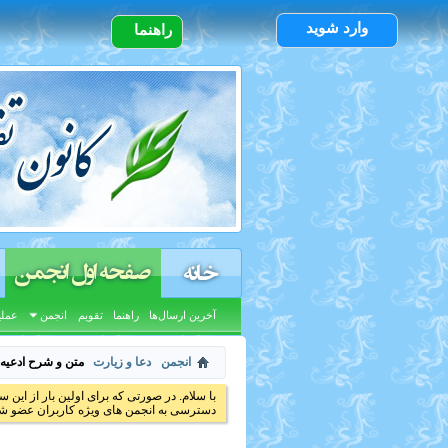
وارد شوید
راهنما
صفحه اول انجمن
خانه
آخرین ارسال‌ها
راهنما
تقویم
انجمن
عملی
انجمن
دعا و زیارت
متن و شرح ادعیه
با سلام. در صورتی که برای اولین بار از این س
دسترسی به انجمن های ویژه کاربران عضو شد