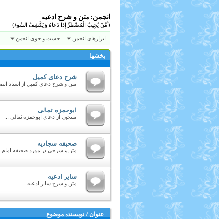
انجمن:
متن و شرح ادعیه
(أَمَّنْ يُجِيبُ الْمُضْطَرَّ إِذا دَعاهُ وَ يَكْشِفُ السُّوءَ)
ابزارهای انجمن
جست و جوی انجمن
بخشها
شرح دعای کمیل
متن و شرح دعای کمیل از استاد انصا
ابوحمزه ثمالی
منتخبی از دعای ابوحمزه ثمالی ...
صحیفه سجادیه
متن و شرحی در مورد صحیفه امام س
سایر ادعیه
متن و شرح سایر ادعیه.
عنوان
/
نویسنده موضوع