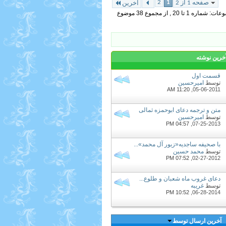
2
1
صفحه 1 از 2
آخرین
 تا 20 , از مجموع ‍38 موضوع
خرين نوشته
قسمت اول
توسط
امیرحسین
11:20 AM
05-06-2011,
متن و ترجمه دعای ابوحمزه ثمالی
توسط
امیرحسین
04:57 PM
07-25-2013,
با صحيفه ساجديه«زبور آل محمد»...
توسط
محمد حسین
07:52 PM
02-27-2012,
دعای غروب ماه شعبان و طلوع...
توسط
غریبه
10:52 PM
06-28-2014,
آخرین ارسال توسط