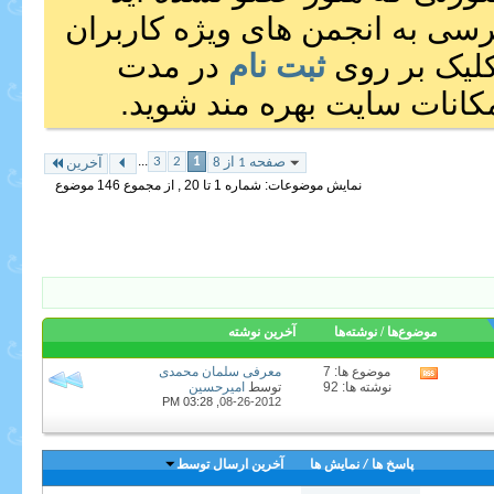
رسی به انجمن های ویژه کاربران
 کلیک بر روی
ثبت نام
در مدت
انات سایت بهره مند شوید.
...
3
2
1
صفحه 1 از 8
آخرین
نمایش موضوعات: شماره 1 تا 20 , از مجموع ‍146 موضوع
موضوع‌ها / نوشته‌ها
آخرين نوشته
موضوع ها: 7
معرفى سلمان محمدى
مشاهده
نوشته ها: 92
توسط
امیرحسین
RSS
03:28 PM
08-26-2012,
feed
این
انجمن
(ها)
پاسخ ها
/
نمایش ها
آخرین ارسال توسط