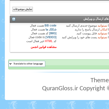
های ارسال و ویرایش
نمیتوانید
موضوع جدیدی ارسال کنید
BB code
هست
فعال
امکان
ارسال پاسخ را ندارید
شکلک ها
هست
فعال
نمیتوانید
فایل پیوست کنید.
[IMG]
کد هست
فعال
نمیتوانید
پست های خود را ویرایش کنید
[VIDEO]
code is
فعال
کد
HTML
غیر فعال
است
مشاهده قوانین انجمن
Theme 
QuranGloss.ir Copyright