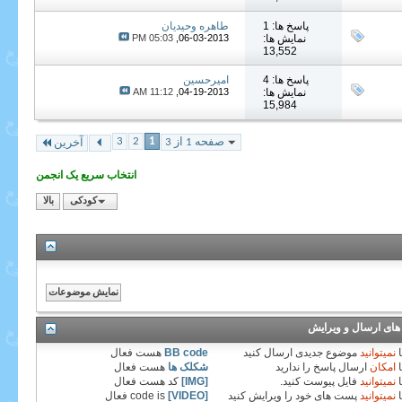
پاسخ ها: 1
طاهره وحیدیان
نمایش ها:
06-03-2013,
05:03 PM
13,552
پاسخ ها: 4
امیرحسین
نمایش ها:
04-19-2013,
11:12 AM
15,984
3
2
1
صفحه 1 از 3
آخرین
انتخاب سریع یک انجمن
کودکی
بالا
های ارسال و ویرایش
نمیتوانید
موضوع جدیدی ارسال کنید
BB code
هست
فعال
امکان
ارسال پاسخ را ندارید
شکلک ها
هست
فعال
نمیتوانید
فایل پیوست کنید.
[IMG]
کد هست
فعال
نمیتوانید
پست های خود را ویرایش کنید
[VIDEO]
code is
فعال