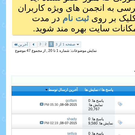
رسی به انجمن های ویژه کاربران
 کلیک بر روی
ثبت نام
در مدت
انات سایت بهره مند شوید.
3
2
1
صفحه 1 از 3
آخرین
نمایش موضوعات: شماره 1 تا 20 , از مجموع ‍47 موضوع
پاسخ ها
/
نمایش ها
آخرین ارسال توسط
پاسخ ها: 0
golfam
نمایش ها:
08-08-2015,
05:30 PM
20,767
پاسخ ها: 0
shady
نمایش ها: 9,580
08-07-2015,
02:19 PM
پاسخ ها: 0
setiya