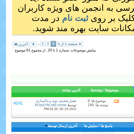
رسی به انجمن های ویژه کاربران
 کلیک بر روی
ثبت نام
در مدت
انات سایت بهره مند شوید.
...
3
2
1
صفحه 1 از 4
آخرین
نمایش موضوعات: شماره 1 تا 20 , از مجموع ‍61 موضوع
موضوع‌ها / نوشته‌ها
آخرين نوشته
موضوع ها: 9
فصل هشتم: توبه و پاكسازى‏
مشاهده
نوشته ها: 240
توسط
At last He will come
RSS
01:20 PM
06-19-2013,
feed
این
انجمن
(ها)
پاسخ ها
/
نمایش ها
آخرین ارسال توسط