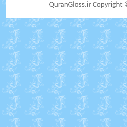
QuranGloss.ir Copyright