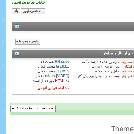
انتخاب سریع یک انجمن
عصر ظهور
بالا
های ارسال و ویرایش
نمیتوانید
موضوع جدیدی ارسال کنید
BB code
هست
فعال
امکان
ارسال پاسخ را ندارید
شکلک ها
هست
فعال
نمیتوانید
فایل پیوست کنید.
[IMG]
کد هست
فعال
نمیتوانید
پست های خود را ویرایش کنید
[VIDEO]
code is
فعال
کد
HTML
غیر فعال
است
مشاهده قوانین انجمن
Theme 