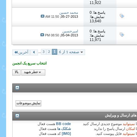
11,922
پاسخ ها: 0
محمد حسین
نمایش ها:
05-27-2013,
11:50 AM
13,640
پاسخ ها: 0
امیرحسین
نمایش ها:
05-04-2013,
08:50 PM
11,971
...
3
2
1
صفحه 1 از 6
آخرین
انتخاب سریع یک انجمن
عطر شهید
بالا
های ارسال و ویرایش
نمیتوانید
موضوع جدیدی ارسال کنید
BB code
هست
فعال
امکان
ارسال پاسخ را ندارید
شکلک ها
هست
فعال
نمیتوانید
فایل پیوست کنید.
[IMG]
کد هست
فعال