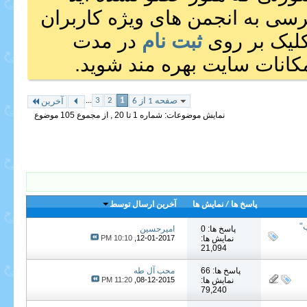
رسی به انجمن های ویژه کاربران
 کلیک بر روی
ثبت نام
در مدت
انات سایت بهره مند شوید.
...
3
2
1
صفحه 1 از 6
آخرین
نمایش موضوعات: شماره 1 تا 20 , از مجموع ‍105 موضوع
پاسخ ها
/
نمایش ها
آخرین ارسال توسط
"
پاسخ ها: 0
امیرحسین
نمایش ها:
12-01-2017,
10:10 PM
21,094
پاسخ ها: 66
محب آل طه
نمایش ها:
08-12-2015,
11:20 PM
79,240