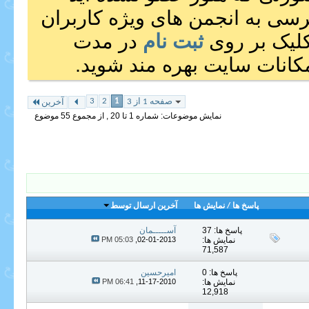
رسی به انجمن های ویژه کاربران
 کلیک بر روی
ثبت نام
در مدت
انات سایت بهره مند شوید.
3
2
1
صفحه 1 از 3
آخرین
نمایش موضوعات: شماره 1 تا 20 , از مجموع ‍55 موضوع
پاسخ ها
/
نمایش ها
آخرین ارسال توسط
پاسخ ها: 37
آســـــمان
نمایش ها:
02-01-2013,
05:03 PM
71,587
پاسخ ها: 0
امیرحسین
نمایش ها:
11-17-2010,
06:41 PM
12,918