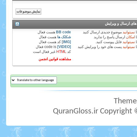
های ارسال و ویرایش
نمیتوانید
موضوع جدیدی ارسال کنید
BB code
هست
فعال
امکان
ارسال پاسخ را ندارید
شکلک ها
هست
فعال
نمیتوانید
فایل پیوست کنید.
[IMG]
کد هست
فعال
نمیتوانید
پست های خود را ویرایش کنید
[VIDEO]
code is
فعال
کد
HTML
غیر فعال
است
مشاهده قوانین انجمن
Theme 
QuranGloss.ir Copyright