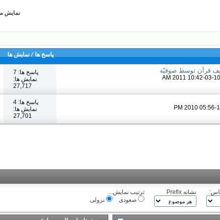
نمایش موضوعات: ش
پاسخ ها
/
نمایش ها
ریف قرآن توسط صوفیّه
پاسخ ها: 7
نمایش ها:
27,717
پاسخ ها: 4
نمایش ها:
27,701
اس:
نشانه Prefix
ترتیب نمایش...
صعودی
نزولی