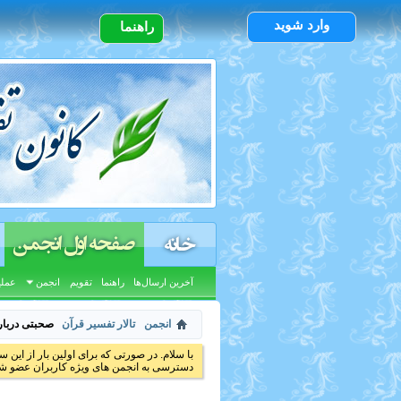
وارد شوید
راهنما
صفحه اول انجمن
خانه
آخرین ارسال‌ها
راهنما
تقویم
انجمن
عملی
انجمن
تالار تفسیر قرآن
صحبتی دربار
با سلام. در صورتی که برای اولین بار از این س
دسترسی به انجمن های ویژه کاربران عضو شد