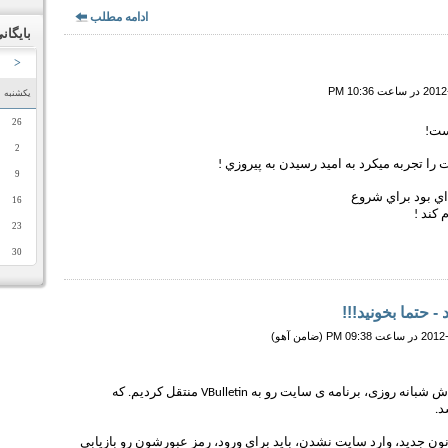
ادامه مطلب
بایگان
<
یکشنبه
26
ست!
2
 تجربه ميكرد به اميد رسيدن به پيروزي !
9
ي بود براي شروع
16
 كند !
23
30
 حتما بخونید!!!
بالاخره پس از چندین روز تلاش شبانه روزی، برنامه ی سایت رو به VBulletin منتقل کردیم. که
د.
نون جدید، وارد سایت نشدن، باید برای ورود، رمز عبورشون رو بازیابی