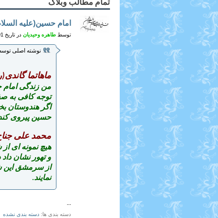
تمام مطالب وبلاگ
امام حسین(علیه السلام)
توسط
طاهره وحیدیان
در تاریخ 01-16-2012 در ساعت 12:31 PM (دلنوشته ها ی من)
نوشته اصلی توس
ماهاتما گاندى(ر
من زندگى امام ح
توجه کافى به صف
اگر هندوستان بخ
حسین پیروى کند
محمد على جناح
هیچ نمونه‏ اى از
و تهور نشان داد 
از سرمشق این ش
نمایند.
...
دسته بندی ها
دسته بندی نشده