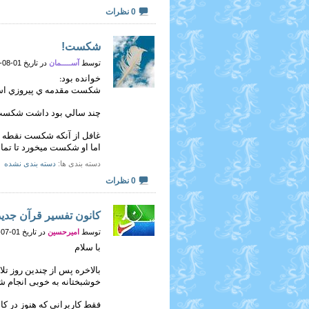
0 نظرات
شكست!
توسط
آســـــمان
در تاریخ 01-08-2012 در ساعت 10:36 PM
خوانده بود:
شكست مقدمه ي پيروزي ا
چند سالي بود داشت شكست را
غافل از آنكه شكست نقطه ا
اما او شكست ميخورد تا تمام
دسته بندی ها
دسته بندی نشده
0 نظرات
کانون تفسیر قرآن جدید -
توسط
امیرحسین
در تاریخ 01-07-2012 در ساعت 09:38 PM (ضامن آهو)
با سلام
خوشبختانه به خوبی انجام ش
فقط کاربرانی که هنوز در کا