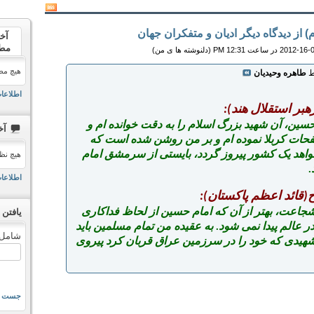
 از دیدگاه دیگر ادیان و متفکران جهان
آخ
مط
هیچ مط
ط
طاهره وحیدیان
اطلاعات
هبر استقلال هند):
سین، آن شهید بزرگ اسلام را به دقت خوانده‏ ام و
آخ
حات کربلا نموده‏ ام و بر من روشن شده است که
واهد یک کشور پیروز گردد، بایستى از سرمشق امام
هیچ نظ
.
اطلاعات
(قائد اعظم پاکستان):
یافتن 
 شجاعت، بهتر از آن که امام حسین از لحاظ فداکارى
در عالم پیدا نمی شود. به عقیده من تمام مسلمین باید
شامل 
هیدى که خود را در سرزمین عراق قربان کرد پیروى
جست و 