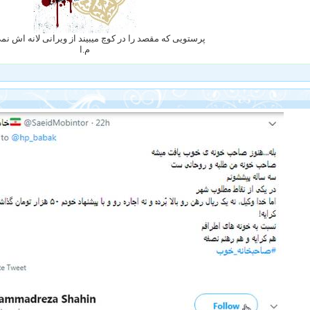
پرستویی که مقصد را در کوچ میبیند از ویرانی لانه اش ن
م.ا