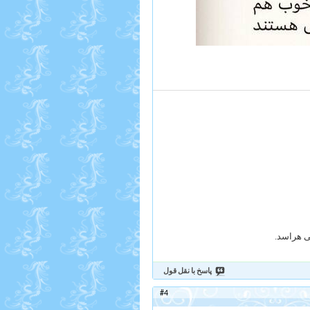
می هراسد.
پاسخ با نقل قول
#4