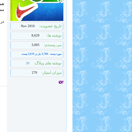
هم 
مست
در 
تاریخ عضویت
Nov 2010
نوشته ها
8,629
می پسندم
3,005
مورد پسند : 3,788 بار در 2,619 پست
نوشته های وبلاگ
20
میزان امتیاز
279