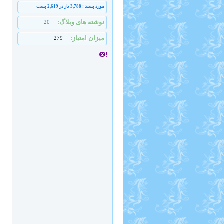
مورد پسند : 3,788 بار در 2,619 پست
نوشته های وبلاگ
20
میزان امتیاز
279