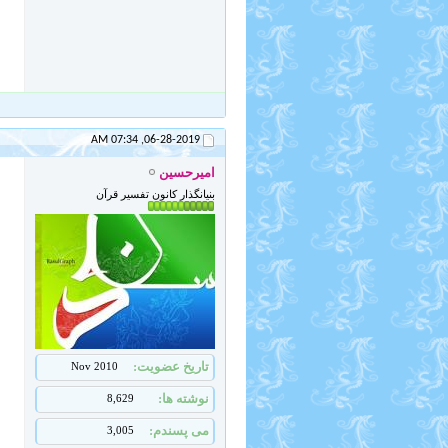
07:34 AM
06-28-2019,
امیرحسین
بنیانگذار کانون تفسیر قرآن
تاریخ عضویت
Nov 2010
نوشته ها
8,629
می پسندم
3,005