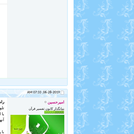
07:33 AM
06-28-2019,
راه
امیرحسین
تلو
بنیانگذار کانون تفسیر قرآن
یا 
آنه
با 