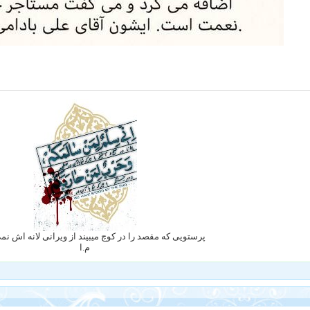
پرستویی که مقصد را در کوچ میبیند از ویرانی لانه اش ن
م.ا