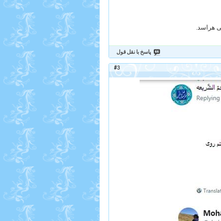
می هراسد.
پاسخ با نقل قول
#3