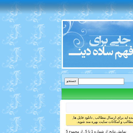
 اید برای ارسال مطالب , دانلود فایل ها,
الب و امکانات سایت بهره مند شوید.
نمایش نتایج: از شماره 1 تا 5 , از مجموع 5