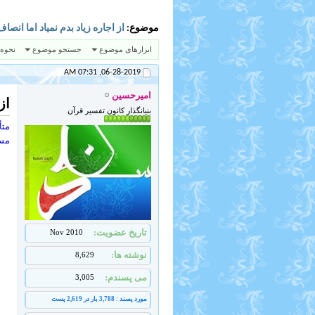
موضوع:
از اجاره زیاد بدم نمیاد اما ان
ابزارهای موضوع
جستجو موضوع
نحوه
07:31 AM
06-28-2019,
امیرحسین
از
بنیانگذار کانون تفسیر قرآن
متأ
مست
تاریخ عضویت
Nov 2010
نوشته ها
8,629
می پسندم
3,005
مورد پسند : 3,788 بار در 2,619 پست