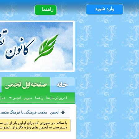
وارد شوید
راهنما
صفحه اول انجمن
خانه
آخرین ارسال‌ها
راهنما
تقویم
انجمن
عملی
انجمن
مذهب فرهنگی یا فرهنگ مذهبی
با سلام. در صورتی که برای اولین بار از این س
دسترسی به انجمن های ویژه کاربران عضو شد