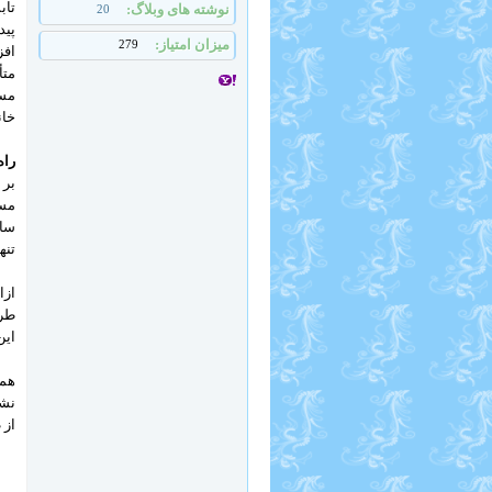
تاب
نوشته های وبلاگ
20
پید
میزان امتیاز
279
افز
متأ
مست
خان
راه
تنها می‌توان حدو
ازا
طرح
این
همچ
نشد
از 