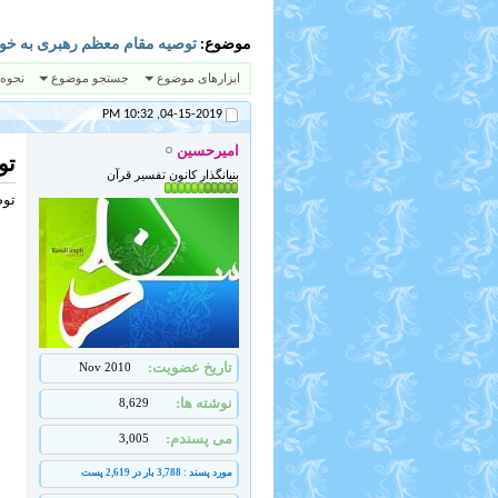
موضوع:
توصیه مقام معظم رهبری به خو
ابزارهای موضوع
جستجو موضوع
نحوه
10:32 PM
04-15-2019,
امیرحسین
تو
بنیانگذار کانون تفسیر قرآن
توص
تاریخ عضویت
Nov 2010
نوشته ها
8,629
می پسندم
3,005
مورد پسند : 3,788 بار در 2,619 پست