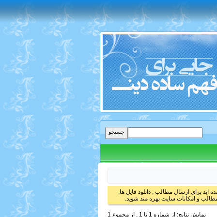
 اید برای ارسال مطالب , دانلود فایل ها,
الب و امکانات سایت بهره مند شوید.
نمایش نتایج: از شماره 1 تا 1 , از مجموع 1