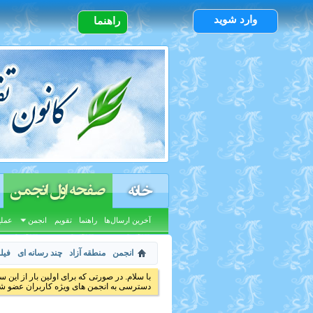
وارد شوید
راهنما
صفحه اول انجمن
خانه
آخرین ارسال‌ها
راهنما
تقویم
انجمن
عملی
انجمن
منطقه آزاد
چند رسانه ای
فیل
با سلام. در صورتی که برای اولین بار از این س
دسترسی به انجمن های ویژه کاربران عضو شد