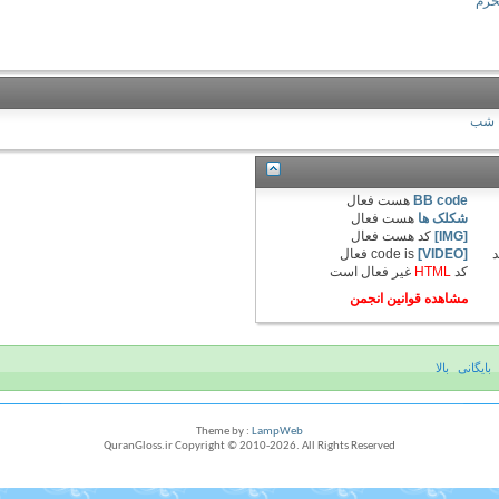
حرم
شب
BB code
هست
فعال
شکلک ها
هست
فعال
[IMG]
کد هست
فعال
د
[VIDEO]
code is
فعال
کد
HTML
غیر فعال
است
مشاهده قوانین انجمن
بایگانی
بالا
Theme by :
LampWeb
QuranGloss.ir Copyright © 2010-
2026
. All Rights Reserved