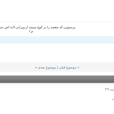
پرستویی که مقصد را در کوچ میبیند از ویرانی لانه اش ن
م.ا
«
موضوع قبلی
|
موضوع بعدی
»
ره ؟؟؟
ب