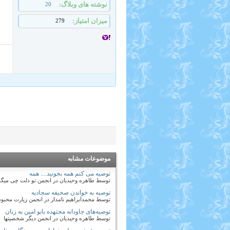
نوشته های وبلاگ
20
میزان امتیاز
279
موضوعات مشابه
توصیه می کنم همه بخونید.... همه
توسط طاهره وحیدیان در انجمن تو دلت چی میگذ
توصیه به خواندن صحیفه سجادیه
توسط محمدابراهیم نامدار در انجمن زیارت محبو
توصیه‌های جاودانه مجتهده بانو امین به زنان
توسط طاهره وحیدیان در انجمن دیگر شخصیتها